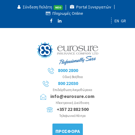
Σύνδεση Πελάτη
Portal Συνεργατών
ΝΕΟ
Πληρωμές Online
EN
GR
8000 2800
Οδική Βοήθεια
800 22030
Επιδιόρθωση Ανεμοθώρακα
info@eurosure.com
Ηλεκτρονική Διεύθυνση
+357 22 882 500
Τηλεφωνικό Κέντρο
ΠΡΟΣΦΟΡΑ