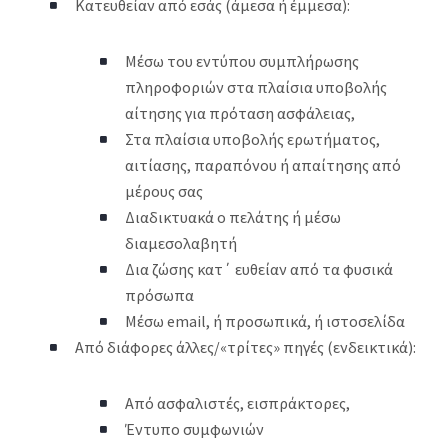
Κατευθείαν από εσάς (άμεσα ή έμμεσα):
Μέσω του εντύπου συμπλήρωσης
πληροφοριών στα πλαίσια υποβολής
αίτησης για πρόταση ασφάλειας,
Στα πλαίσια υποβολής ερωτήματος,
αιτίασης, παραπόνου ή απαίτησης από
μέρους σας
Διαδικτυακά ο πελάτης ή μέσω
διαμεσολαβητή
Δια ζώσης κατ΄ ευθείαν από τα φυσικά
πρόσωπα
Μέσω email, ή προσωπικά, ή ιστοσελίδα
Από διάφορες άλλες/«τρίτες» πηγές (ενδεικτικά):
Από ασφαλιστές, εισπράκτορες,
Έντυπο συμφωνιών