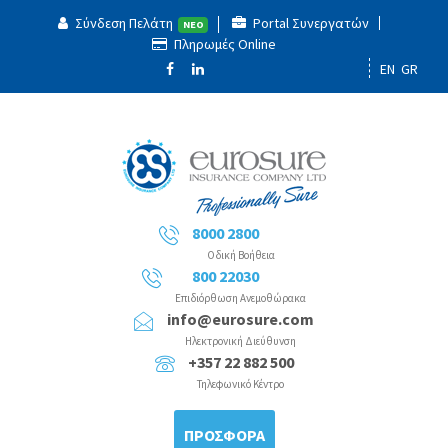
Σύνδεση Πελάτη
Portal Συνεργατών
ΝΕΟ
Πληρωμές Online
EN
GR
8000 2800
Οδική Βοήθεια
800 22030
Επιδιόρθωση Ανεμοθώρακα
info@eurosure.com
Ηλεκτρονική Διεύθυνση
+357 22 882 500
Τηλεφωνικό Κέντρο
ΠΡΟΣΦΟΡΑ