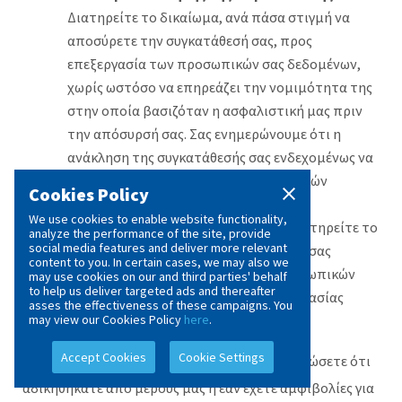
Διατηρείτε το δικαίωμα, ανά πάσα στιγμή να
αποσύρετε την συγκατάθεσή σας, προς
επεξεργασία των προσωπικών σας δεδομένων,
χωρίς ωστόσο να επηρεάζει την νομιμότητα της
στην οποία βασιζόταν η ασφαλιστική μας πριν
την απόσυρσή σας. Σας ενημερώνουμε ότι η
ανάκληση της συγκατάθεσής σας ενδεχομένως να
οδηγήσει στον τερματισμό των σχετικών
Cookies Policy
υπηρεσιών.
We use cookies to enable website functionality,
Δικαίωμα υποβολής παραπόνου
: Διατηρείτε το
analyze the performance of the site, provide
social media features and deliver more relevant
δικαίωμα να υποβάλετε το παράπονο σας
content to you. In certain cases, we may also we
σχετικά με την επεξεργασία των προσωπικών
may use cookies on our and third parties' behalf
to help us deliver targeted ads and thereafter
σας δεδομένων στον Επίτροπο Προστασίας
asses the effectiveness of these campaigns. You
Δεδομένων Προσωπικού Χαρακτήρα.
may view our Cookies Policy
here
.
Accept Cookies
Cookie Settings
Εάν κατά την υποβολή του παραπόνου σας νιώσετε ότι
αδικηθήκατε από μέρους μας ή εάν έχετε αμφιβολίες για